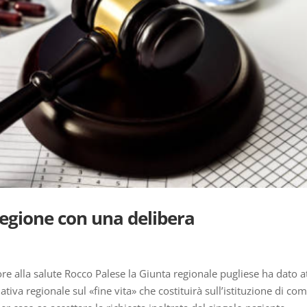
 Regione con una delibera
ore alla salute Rocco Palese la Giunta regionale pugliese ha dato a
iva regionale sul «fine vita» che costituirà sull’istituzione di com