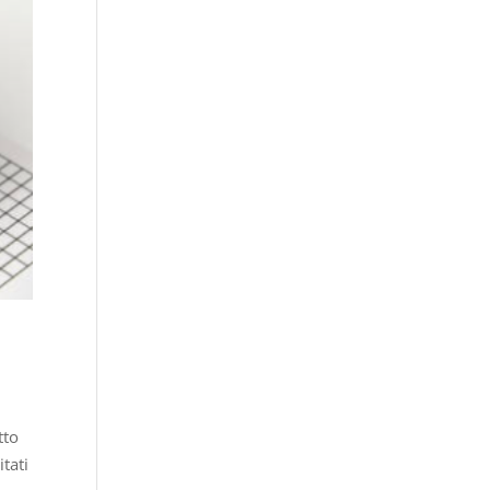
tto
itati