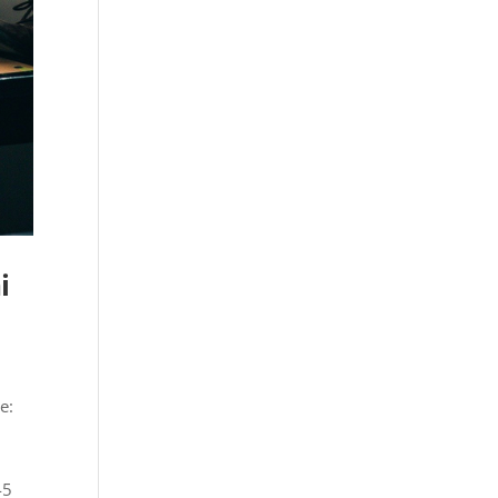
i
e:
45