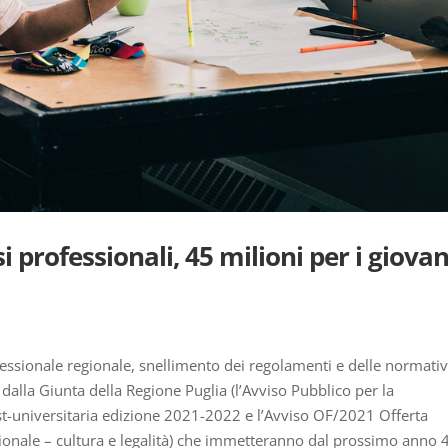
 professionali, 45 milioni per i giovan
fessionale regionale, snellimento dei regolamenti e delle normativ
 dalla Giunta della Regione Puglia (l’Avviso Pubblico per la
t-universitaria edizione 2021-2022 e l’Avviso OF/2021 Offerta
ionale – cultura e legalità) che immetteranno dal prossimo anno 