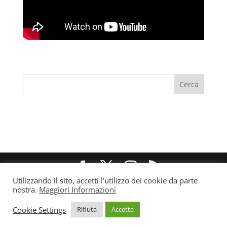
Utilizzando il sito, accetti l'utilizzo dei cookie da parte
@ 2021 Forum Famiglie Puglia - P.IVA/C.F
nostra.
Maggiori Informazioni
93310610725
Cookie Settings
Rifiuta
Accetta
Privacy e Cookie Policy