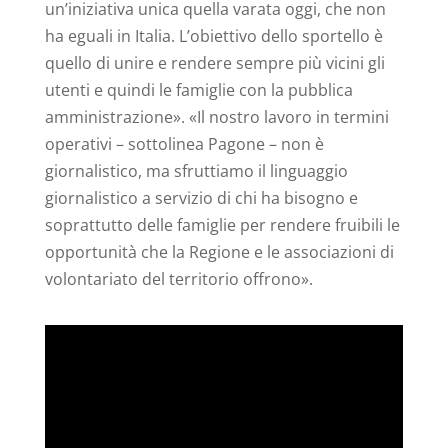
un’iniziativa unica quella varata oggi, che non
ha eguali in Italia. L’obiettivo dello sportello è
quello di unire e rendere sempre più vicini gli
utenti e quindi le famiglie con la pubblica
amministrazione». «Il nostro lavoro in termini
operativi – sottolinea Pagone – non è
giornalistico, ma sfruttiamo il linguaggio
giornalistico a servizio di chi ha bisogno e
soprattutto delle famiglie per rendere fruibili le
opportunità che la Regione e le associazioni di
volontariato del territorio offrono».