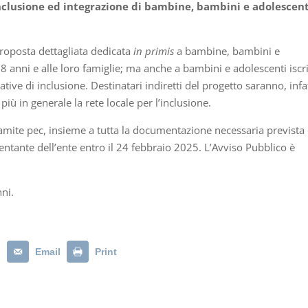
inclusione ed integrazione di bambine, bambini e adolescent
 proposta dettagliata dedicata
in primis
a bambine, bambini e
18 anni e alle loro famiglie; ma anche a bambini e adolescenti iscri
ative di inclusione. Destinatari indiretti del progetto saranno, infat
e più in generale la rete locale per l’inclusione.
ramite pec, insieme a tutta la documentazione necessaria prevista 
ntante dell’ente entro il 24 febbraio 2025. L’Avviso Pubblico è
nni.
n
Email
Print