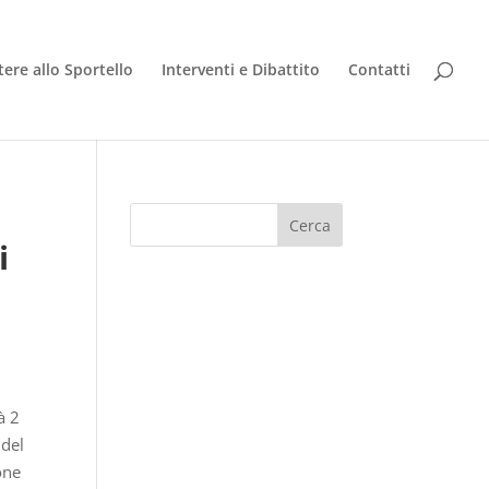
tere allo Sportello
Interventi e Dibattito
Contatti
i
à 2
 del
one