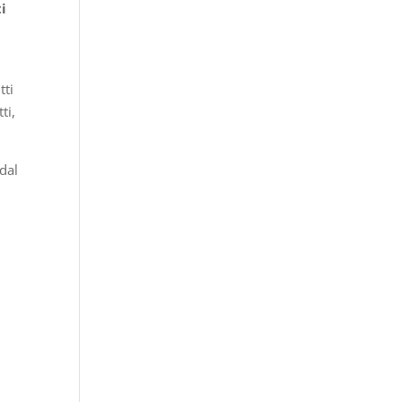
i
tti
ti,
dal