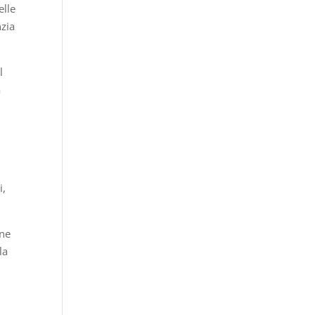
elle
nzia
l
a
i,
one
la