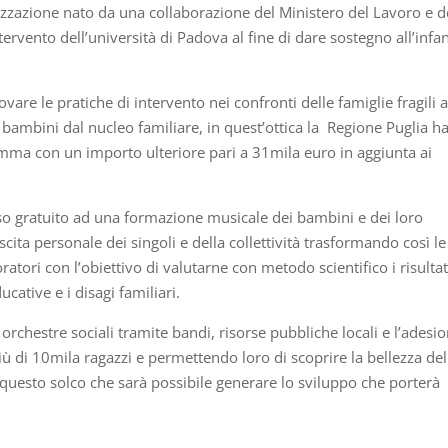
lizzazione nato da una collaborazione del Ministero del Lavoro e d
intervento dell’università di Padova al fine di dare sostegno all’infa
vare le pratiche di intervento nei confronti delle famiglie fragili a
i bambini dal nucleo familiare, in quest’ottica la Regione Puglia h
amma con un importo ulteriore pari a 31mila euro in aggiunta ai
sso gratuito ad una formazione musicale dei bambini e dei loro
escita personale dei singoli e della collettività trasformando così le
oratori con l’obiettivo di valutarne con metodo scientifico i risultat
ucative e i disagi familiari.
orchestre sociali tramite bandi, risorse pubbliche locali e l’adesi
più di 10mila ragazzi e permettendo loro di scoprire la bellezza del
in questo solco che sarà possibile generare lo sviluppo che porterà