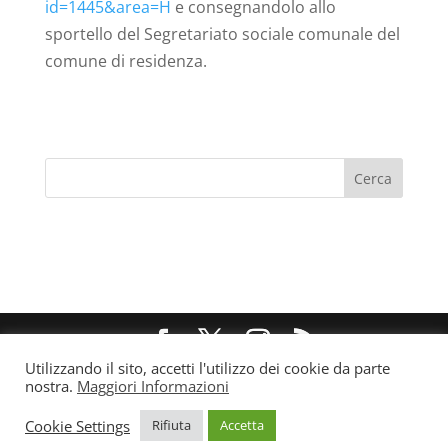
id=1445&area=H
e consegnandolo allo
sportello del Segretariato sociale comunale del
comune di residenza.
Utilizzando il sito, accetti l'utilizzo dei cookie da parte
@ 2021 Forum Famiglie Puglia - P.IVA/C.F
nostra.
Maggiori Informazioni
93310610725
Cookie Settings
Rifiuta
Accetta
Privacy e Cookie Policy